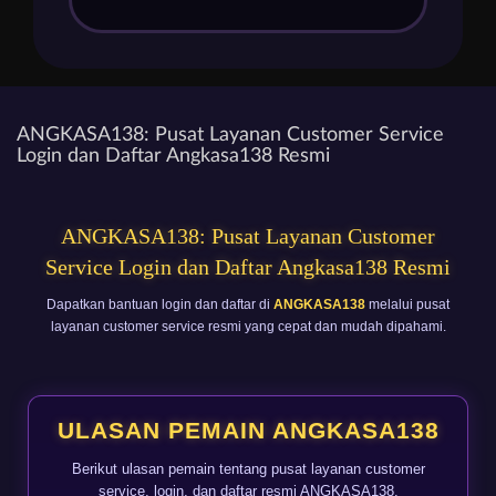
ANGKASA138: Pusat Layanan Customer Service
Login dan Daftar Angkasa138 Resmi
ANGKASA138: Pusat Layanan Customer
Service Login dan Daftar Angkasa138 Resmi
Dapatkan bantuan login dan daftar di
ANGKASA138
melalui pusat
layanan customer service resmi yang cepat dan mudah dipahami.
ULASAN PEMAIN ANGKASA138
Berikut ulasan pemain tentang pusat layanan customer
service, login, dan daftar resmi ANGKASA138.