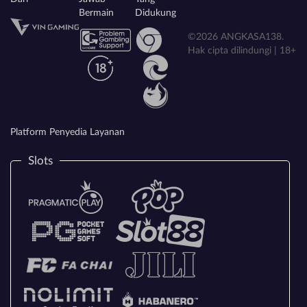
Bermain
Didukung
©2026 ANGKASA138.
Hak cipta dilindungi | 18+
Platform Penyedia Layanan
Slots