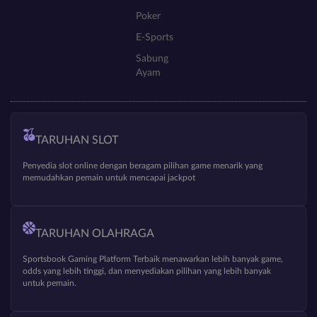
Poker
E-Sports
Sabung
Ayam
TARUHAN SLOT
Penyedia slot online dengan beragam pilihan game menarik yang
memudahkan pemain untuk mencapai jackpot
TARUHAN OLAHRAGA
Sportsbook Gaming Platform Terbaik menawarkan lebih banyak game,
odds yang lebih tinggi, dan menyediakan pilihan yang lebih banyak
untuk pemain.